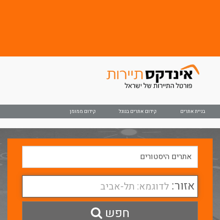
בניית אתרים
קידום אתרים בגוגל
קידום ממומן
אזור:
לדוגמא: תל-אביב
חפש