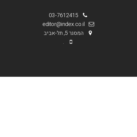
03-7612415
editor@index.co.il
המסגר 5, תל-אביב
.
.
מי אנחנו
בניית אתרים וחנויות
קידום אורגני Seo
קידום ממומן PPC
תקנון האתר