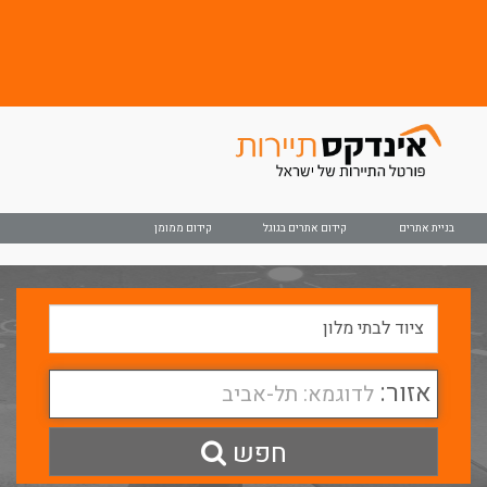
בניית אתרים
קידום אתרים בגוגל
קידום ממומן
אזור:
לדוגמא: תל-אביב
חפש