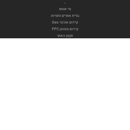
.
מי אנחנו
בניית אתרים וחנויות
קידום אורגני Seo
קידום ממומן PPC
תקנון האתר
.
אופנה וטקסטיל
דפוסגרף
אינדקס בר מצווה
אינדקס עסקים
אינדקס תיירות
האינדקסים שלנו