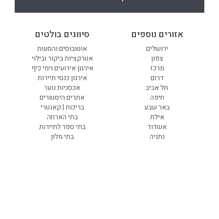
אזורים נוספים
סיווגים בולטים
ירושלים
אוטובוסים והסעות
צפון
אטרקציות ביקור ובילוי
מרכז
אירגון אירועים וימי כיף
דרום
אירגון כנסי תיירות
תל אביב
אכסניות נוער
חיפה
אתרים היסטורים
באר שבע
בריכות | קאנטרי
אילת
בתי הארחה
אשדוד
בתי ספר לתיירות
נתניה
בתי מלון